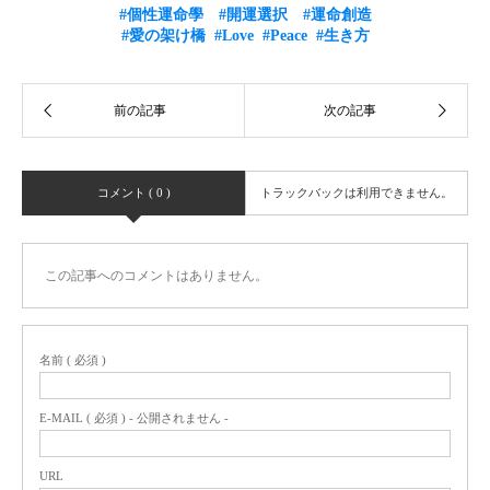
#個性運命學
#開運選択
#運命創造
#愛の架け橋
#Love
#Peace
#生き方
コメント ( 0 )
トラックバックは利用できません。
この記事へのコメントはありません。
名前 ( 必須 )
E-MAIL ( 必須 ) - 公開されません -
URL