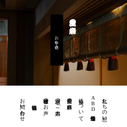
星里奏の紐解き
お申し込み
お問い合わせ
体験者様のお声
講座のご案内
星里奏の紐解き
協会について
ABD個性運命學
私たちの想い