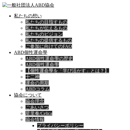
私たちの想い
私たちの目指すもの
私たちが伝えるもの
私たちのビジョン
私たちの提供するもの
ご参加に向けてのFAQ
ABD個性運命學
ABD個性運命學の歴史
ABD個性運命學
【個性運命學を「学び活かす」とは？】
十二神
運命の周期
ABDコラム
協会について
協会理念
ごあいさつ
星里奏/Celica
協会情報
プライバシーポリシー