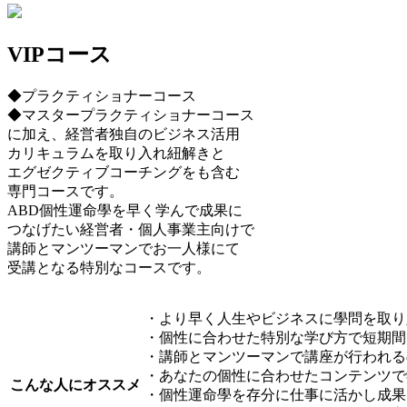
VIPコース
◆プラクティショナーコース
◆マスタープラクティショナーコース
に加え、経営者独自のビジネス活用
カリキュラムを取り入れ紐解きと
エグゼクティブコーチングをも含む
専門コースです。
ABD個性運命學を早く学んで成果に
つなげたい経営者・個人事業主向けで
講師とマンツーマンでお一人様にて
受講となる特別なコースです。
・より早く人生やビジネスに學問を取り
・個性に合わせた特別な学び方で短期間
・講師とマンツーマンで講座が行われる
・あなたの個性に合わせたコンテンツで
こんな人に
オススメ
・個性運命學を存分に仕事に活かし成果