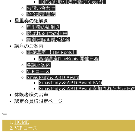
【特定商取引法に基づく表記】
お問い合わせ
協会認定講師
星里奏の紐解き
星里奏の紐解き
選ばれる3つの理由
個別紐解き鑑定料金
講座のご案内
基礎講座 【The Roots】
基礎講座[TheRoots]開催日程
各講座案内
VIP コース
Xmas Party & ABD Award
Xmas Party & ABD Award FAQ
Xmas Party & ABD Award 参加された方か
体験者様のお声
認定会員様限定ページ
HOME
VIP コース