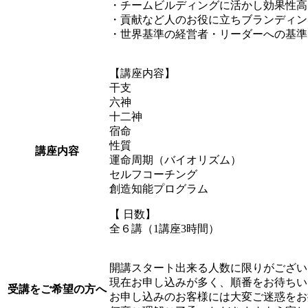
・チームビルディングに活かし効果性高
・貢献など人のお役に立ちブランディン
・世界基準の経営者・リーダーへの基準
【講座内容】
干支
六神
十二神
宿命
性質
講座内容
運命周期（バイオリズム）
セルフコーチング
創造知能プログラム
【 日数】
全６講（1講座3時間）
開講スタート出来る人数に限りがござい
現在お申し込みが多く、順番をお待ちい
受講を
ご希望の方へ
お申し込みのお客様には大変ご迷惑をお