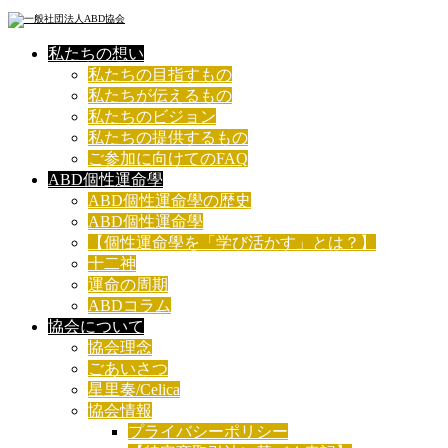
私たちの想い
私たちの目指すもの
私たちが伝えるもの
私たちのビジョン
私たちの提供するもの
ご参加に向けてのFAQ
ABD個性運命學
ABD個性運命學の歴史
ABD個性運命學
【個性運命學を「学び活かす」とは？】
十二神
運命の周期
ABDコラム
協会について
協会理念
ごあいさつ
星里奏/Celica
協会情報
プライバシーポリシー