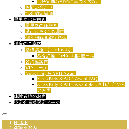
【特定商取引法に基づく表記】
お問い合わせ
協会認定講師
星里奏の紐解き
星里奏の紐解き
選ばれる3つの理由
個別紐解き鑑定料金
講座のご案内
基礎講座 【The Roots】
基礎講座[TheRoots]開催日程
各講座案内
VIP コース
Xmas Party & ABD Award
Xmas Party & ABD Award FAQ
Xmas Party & ABD Award 参加された方から
のお声
体験者様のお声
認定会員様限定ページ
HOME
各講座案内