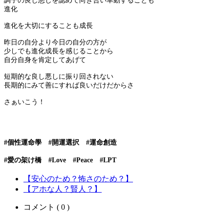
調子の良し悪しを認めて向き合い幸動することも
進化
進化を大切にすることも成長
昨日の自分より今日の自分の方が
少しでも進化成長を感じることから
自分自身を肯定してあげて
短期的な良し悪しに振り回されない
長期的にみて善にすれば良いだけだからさ
さぁいこう！
#個性運命學 #開運選択 #運命創造
#愛の架け橋 #Love #Peace #LPT
【安心のため？怖さのため？】
【アホな人？賢人？】
コメント ( 0 )