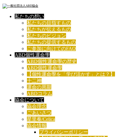
私たちの想い
私たちの目指すもの
私たちが伝えるもの
私たちのビジョン
私たちの提供するもの
ご参加に向けてのFAQ
ABD個性運命學
ABD個性運命學の歴史
ABD個性運命學
【個性運命學を「学び活かす」とは？】
十二神
運命の周期
ABDコラム
協会について
協会理念
ごあいさつ
星里奏/Celica
協会情報
プライバシーポリシー