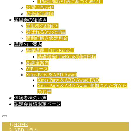
【特定商取引法に基づく表記】
お問い合わせ
協会認定講師
星里奏の紐解き
星里奏の紐解き
選ばれる3つの理由
個別紐解き鑑定料金
講座のご案内
基礎講座 【The Roots】
基礎講座[TheRoots]開催日程
各講座案内
VIP コース
Xmas Party & ABD Award
Xmas Party & ABD Award FAQ
Xmas Party & ABD Award 参加された方から
のお声
体験者様のお声
認定会員様限定ページ
HOME
ABDコラム