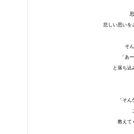
悲しい思いを
そ
「あ
と落ち込
「そん
教えて