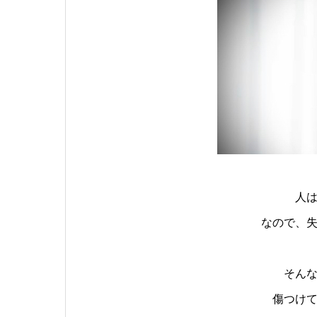
人
なので、
そん
傷つけ