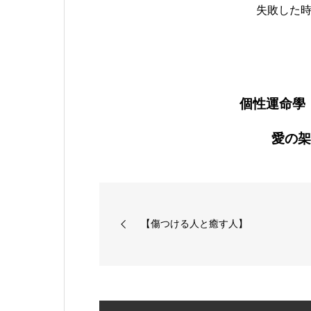
失敗した
個性運命學
愛の架け
【傷つける人と癒す人】