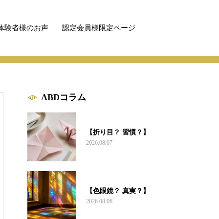
体験者様のお声
認定会員様限定ページ
ABDコラム
【折り目？ 習慣？】
2026.08.07
【色眼鏡？ 真実？】
2026.08.06