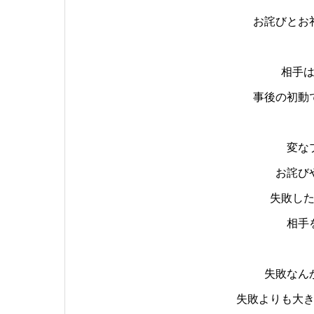
お詫びとお
相手
事後の初動
変な
お詫び
失敗し
相手
失敗なん
失敗よりも大