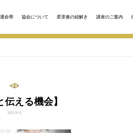
性運命學
協会について
星里奏の紐解き
講座のご案内
える機会】
と伝える機会】
2023.9.11