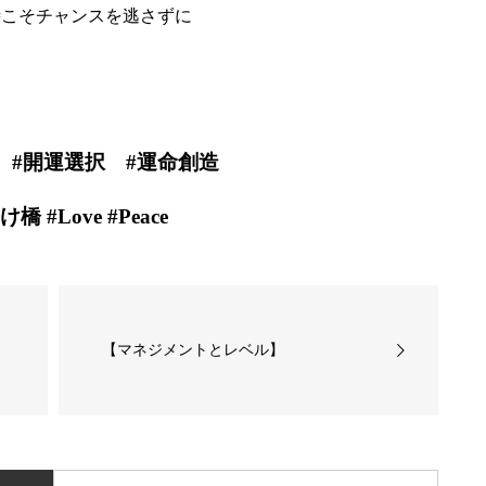
時こそチャンスを逃さずに
 #開運選択 #運命創造
橋 #Love #Peace
【マネジメントとレベル】