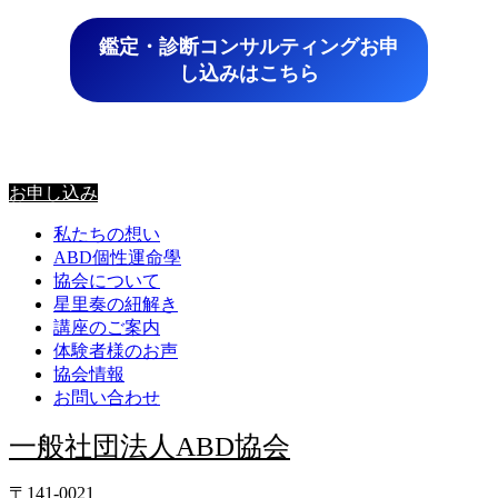
鑑定・診断コンサルティングお申
し込みはこちら
星里奏の紐解き
お申し込み
私たちの想い
ABD個性運命學
協会について
星里奏の紐解き
講座のご案内
体験者様のお声
協会情報
お問い合わせ
一般社団法人ABD協会
〒141-0021