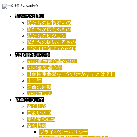
私たちの想い
私たちの目指すもの
私たちが伝えるもの
私たちのビジョン
私たちの提供するもの
ご参加に向けてのFAQ
ABD個性運命學
ABD個性運命學の歴史
ABD個性運命學
【個性運命學を「学び活かす」とは？】
十二神
運命の周期
ABDコラム
協会について
協会理念
ごあいさつ
星里奏/Celica
協会情報
プライバシーポリシー