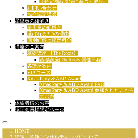
【特定商取引法に基づく表記】
お問い合わせ
協会認定講師
星里奏の紐解き
星里奏の紐解き
選ばれる3つの理由
個別紐解き鑑定料金
講座のご案内
基礎講座 【The Roots】
基礎講座[TheRoots]開催日程
各講座案内
VIP コース
Xmas Party & ABD Award
Xmas Party & ABD Award FAQ
Xmas Party & ABD Award 参加された方から
のお声
体験者様のお声
認定会員様限定ページ
HOME
鑑定・診断コンサルティングについて