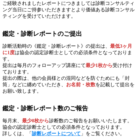
ご経験されましたレポートにつきましては診断コンサルティ
ング当日にご持参いただきますとより価値ある診断コンサル
ティングを受けていただけます。
鑑定・診断レポートのご提出
診断活動時の《鑑定・診断レポート》の提出は、
最低3ヶ月
に1度
は協会の認定診断士としての必須条件となっておりま
す。
提出は毎月のフォローアップ講座にて
最少1枚から
受け付け
ております。
提出の際は、他の会員様との混同などを防ぐためにも「封
筒」などに纏めていただき、
お名前・枚数
を記載して提出を
お願い致します。
鑑定・
診断レポート数のご報告
毎月末、
最少0枚から
診断数のご報告をお願いいたします。
協会の認定診断士としての必須条件となっております。
詳しくは、「
診断レポートについて
」をご覧ください。