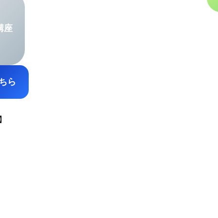
講座
ちら
】