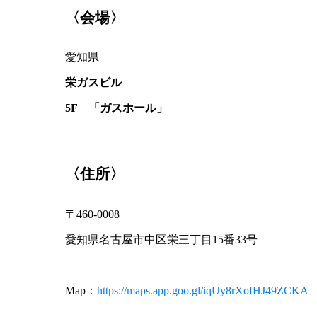
〈会場〉
愛知県
栄ガスビル
5F 「ガスホール」
〈住所〉
〒460-0008
愛知県名古屋市中区栄三丁目15番33号
Map：
https://maps.app.goo.gl/iqUy8rXofHJ49ZCKA