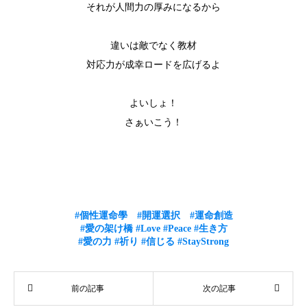
それが人間力の厚みになるから
違いは敵でなく教材
対応力が成幸ロードを広げるよ
よいしょ！
さぁいこう！
#個性運命學
#開運選択
#運命創造
#愛の架け橋
#Love
#Peace
#生き方
#愛の力
#祈り
#信じる
#StayStrong