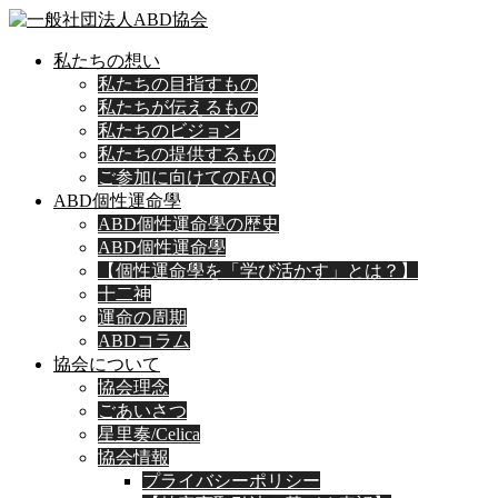
私たちの想い
私たちの目指すもの
私たちが伝えるもの
私たちのビジョン
私たちの提供するもの
ご参加に向けてのFAQ
ABD個性運命學
ABD個性運命學の歴史
ABD個性運命學
【個性運命學を「学び活かす」とは？】
十二神
運命の周期
ABDコラム
協会について
協会理念
ごあいさつ
星里奏/Celica
協会情報
プライバシーポリシー