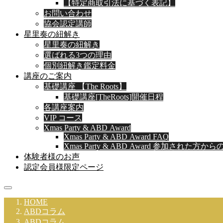
【特定商取引法に基づく表記】
お問い合わせ
協会認定講師
星里奏の紐解き
星里奏の紐解き
選ばれる3つの理由
個別紐解き鑑定料金
講座のご案内
基礎講座 【The Roots】
基礎講座[TheRoots]開催日程
各講座案内
VIP コース
Xmas Party & ABD Award
Xmas Party & ABD Award FAQ
Xmas Party & ABD Award 参加された方か
体験者様のお声
認定会員様限定ページ
HOME
ABDコラム
ABDコラム