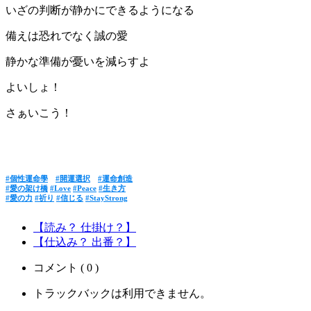
いざの判断が静かにできるようになる
備えは恐れでなく誠の愛
静かな準備が憂いを減らすよ
よいしょ！
さぁいこう！
#個性運命學
#開運選択
#運命創造
#愛の架け橋
#Love
#Peace
#生き方
#愛の力
#祈り
#信じる
#StayStrong
【読み？ 仕掛け？】
【仕込み？ 出番？】
コメント ( 0 )
トラックバックは利用できません。