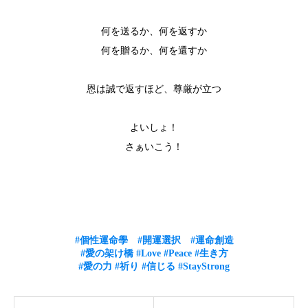
何を送るか、何を返すか
何を贈るか、何を還すか
恩は誠で返すほど、尊厳が立つ
よいしょ！
さぁいこう！
#個性運命學
#開運選択
#運命創造
#愛の架け橋
#Love
#Peace
#生き方
#愛の力
#祈り
#信じる
#StayStrong