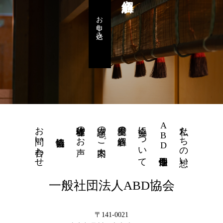
お申し込み
お問い合わせ
体験者様のお声
講座のご案内
星里奏の紐解き
協会について
ABD個性運命學
私たちの想い
一般社団法人ABD協会
〒141-0021