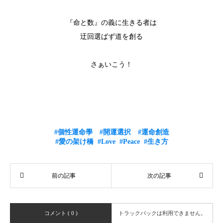
『命と数』の義に生きる者は
迂回選ばず道を創る
さぁいこう！
#個性運命學
#開運選択
#運命創造
#愛の架け橋
#Love
#Peace
#生き方
コメント ( 0 )
トラックバックは利用できません。