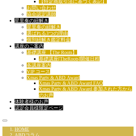
【特定商取引法に基づく表記】
お問い合わせ
協会認定講師
星里奏の紐解き
星里奏の紐解き
選ばれる3つの理由
個別紐解き鑑定料金
講座のご案内
基礎講座 【The Roots】
基礎講座[TheRoots]開催日程
各講座案内
VIP コース
Xmas Party & ABD Award
Xmas Party & ABD Award FAQ
Xmas Party & ABD Award 参加された方から
のお声
体験者様のお声
認定会員様限定ページ
HOME
ABDコラム