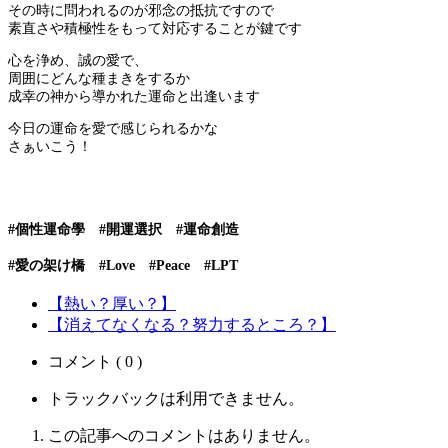
その時に問われるのが邪念の抵抗ですので
素直さや積極性をもって対応することが鍵です
心を浄め、誠の愛で、
周囲にどんな種まきをするか
成幸の神から導かれた運命と出逢います
今日の運命を愛で感じられるかな
さぁいこう！
#個性運命學 #開運選択 #運命創造
#愛の架け橋 #Love #Peace #LPT
【熱い？厚い？】
【消えてなくなる？努力するところ？】
コメント ( 0 )
トラックバックは利用できません。
この記事へのコメントはありません。