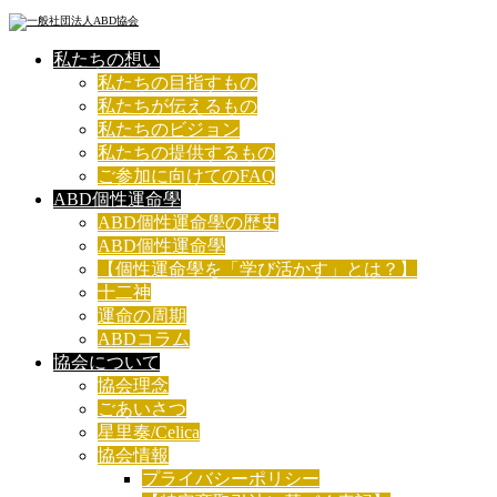
私たちの想い
私たちの目指すもの
私たちが伝えるもの
私たちのビジョン
私たちの提供するもの
ご参加に向けてのFAQ
ABD個性運命學
ABD個性運命學の歴史
ABD個性運命學
【個性運命學を「学び活かす」とは？】
十二神
運命の周期
ABDコラム
協会について
協会理念
ごあいさつ
星里奏/Celica
協会情報
プライバシーポリシー