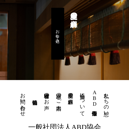
星里奏の紐解き
お申し込み
お問い合わせ
体験者様のお声
講座のご案内
星里奏の紐解き
協会について
ABD個性運命學
私たちの想い
一般社団法人ABD協会