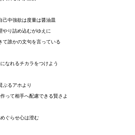
自己中強欲は度量は醤油皿
理やり詰め込むがゆえに
きて誰かの文句を言っている
しになれるチカラをつけよう
賢ぶるアホより
を作って相手へ配慮できる賢さよ
をめぐらせ心は澄む