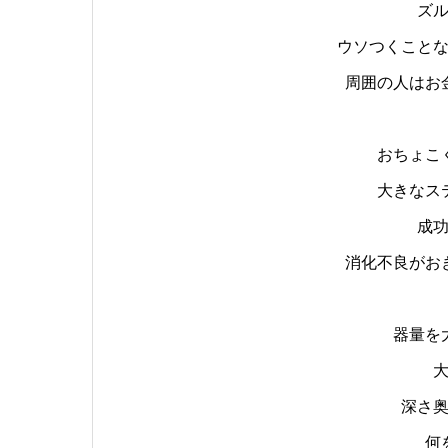
ズ
ウソつくこと
周囲の人はお
おちょこ
大きなス
成
消化不良がお
器量を
深さ
何