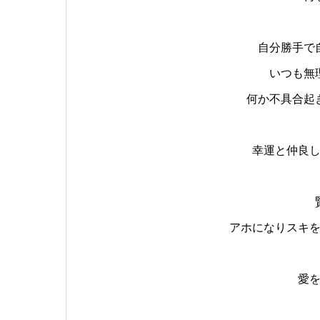
自分勝手で
いつも無
何か不具合起
幸運と仲良
アホになりスキ
愛