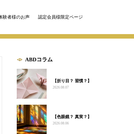
体験者様のお声
認定会員様限定ページ
ABDコラム
【折り目？ 習慣？】
2026.08.07
【色眼鏡？ 真実？】
2026.08.06