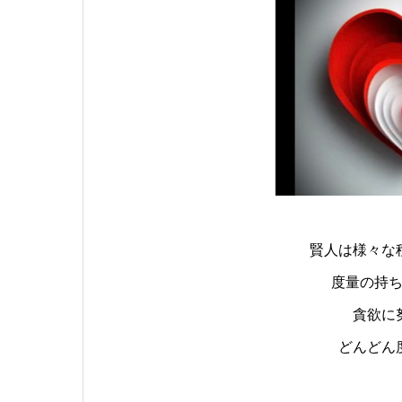
賢人は様々な
度量の持
貪欲に
どんどん