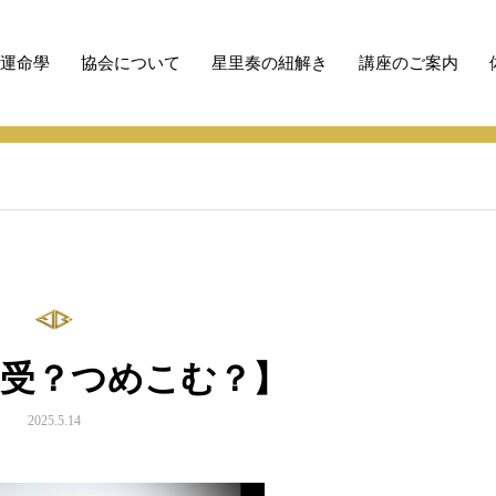
性運命學
協会について
星里奏の紐解き
講座のご案内
受？つめこむ？】
享受？つめこむ？】
2025.5.14