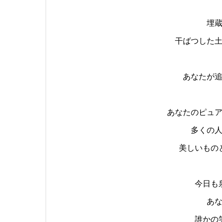
埋
干ばつした
あなたが
あなたのピュ
多くの
美しいもの
今日も
あ
誰かの