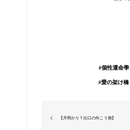
#個性運命學
#愛の架け橋 #
【月明かり？出口の向こう側】