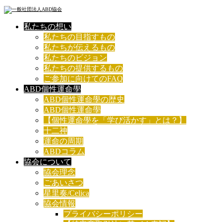
私たちの想い
私たちの目指すもの
私たちが伝えるもの
私たちのビジョン
私たちの提供するもの
ご参加に向けてのFAQ
ABD個性運命學
ABD個性運命學の歴史
ABD個性運命學
【個性運命學を「学び活かす」とは？】
十二神
運命の周期
ABDコラム
協会について
協会理念
ごあいさつ
星里奏/Celica
協会情報
プライバシーポリシー