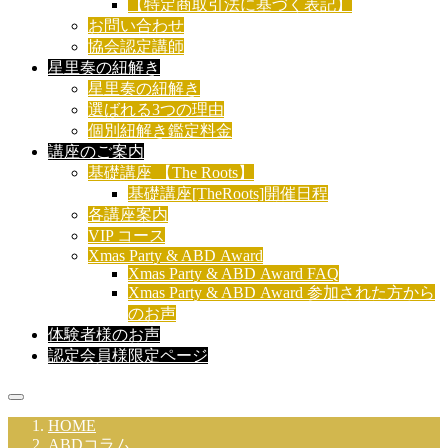
【特定商取引法に基づく表記】
お問い合わせ
協会認定講師
星里奏の紐解き
星里奏の紐解き
選ばれる3つの理由
個別紐解き鑑定料金
講座のご案内
基礎講座 【The Roots】
基礎講座[TheRoots]開催日程
各講座案内
VIP コース
Xmas Party & ABD Award
Xmas Party & ABD Award FAQ
Xmas Party & ABD Award 参加された方から
のお声
体験者様のお声
認定会員様限定ページ
HOME
ABDコラム