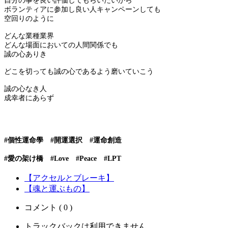
自分の事を良い評価してもらいたいから
ボランティアに参加し良い人キャンペーンしても
空回りのように
どんな業種業界
どんな場面においての人間関係でも
誠の心ありき
どこを切っても誠の心であるよう磨いていこう
誠の心なき人
成幸者にあらず
#個性運命學 #開運選択 #運命創造
#愛の架け橋 #Love #Peace #LPT
【アクセルとブレーキ】
【魂と運ぶもの】
コメント ( 0 )
トラックバックは利用できません。