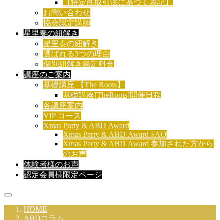
【特定商取引法に基づく表記】
お問い合わせ
協会認定講師
星里奏の紐解き
星里奏の紐解き
選ばれる3つの理由
個別紐解き鑑定料金
講座のご案内
基礎講座 【The Roots】
基礎講座[TheRoots]開催日程
各講座案内
VIP コース
Xmas Party & ABD Award
Xmas Party & ABD Award FAQ
Xmas Party & ABD Award 参加された方から
のお声
体験者様のお声
認定会員様限定ページ
HOME
ABDコラム