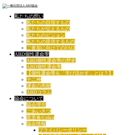
私たちの想い
私たちの目指すもの
私たちが伝えるもの
私たちのビジョン
私たちの提供するもの
ご参加に向けてのFAQ
ABD個性運命學
ABD個性運命學の歴史
ABD個性運命學
【個性運命學を「学び活かす」とは？】
十二神
運命の周期
ABDコラム
協会について
協会理念
ごあいさつ
星里奏/Celica
協会情報
プライバシーポリシー