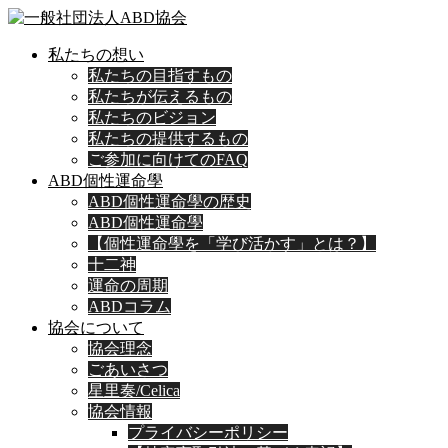
私たちの想い
私たちの目指すもの
私たちが伝えるもの
私たちのビジョン
私たちの提供するもの
ご参加に向けてのFAQ
ABD個性運命學
ABD個性運命學の歴史
ABD個性運命學
【個性運命學を「学び活かす」とは？】
十二神
運命の周期
ABDコラム
協会について
協会理念
ごあいさつ
星里奏/Celica
協会情報
プライバシーポリシー