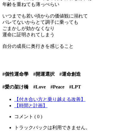
年齢を重ねても薄っぺらい
いつまでも若い頃からの価値観に溺れて
バレてないからとて調子に乗っても
ごまかしが効かなくなり
運命に証明されてしまう
自分の成長に奥行きを感じること
#個性運命學 #開運選択 #運命創造
#愛の架け橋 #Love #Peace #LPT
【付き合い方と乗り越える改善】
【時間と計画】
コメント ( 0 )
トラックバックは利用できません。