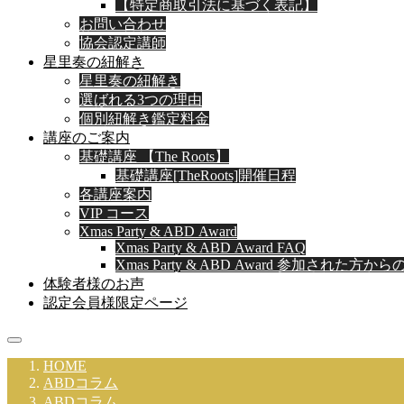
【特定商取引法に基づく表記】
お問い合わせ
協会認定講師
星里奏の紐解き
星里奏の紐解き
選ばれる3つの理由
個別紐解き鑑定料金
講座のご案内
基礎講座 【The Roots】
基礎講座[TheRoots]開催日程
各講座案内
VIP コース
Xmas Party & ABD Award
Xmas Party & ABD Award FAQ
Xmas Party & ABD Award 参加された方か
体験者様のお声
認定会員様限定ページ
HOME
ABDコラム
ABDコラム