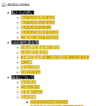
私たちの想い
私たちの目指すもの
私たちが伝えるもの
私たちのビジョン
私たちの提供するもの
ご参加に向けてのFAQ
ABD個性運命學
ABD個性運命學の歴史
ABD個性運命學
【個性運命學を「学び活かす」とは？】
十二神
運命の周期
ABDコラム
協会について
協会理念
ごあいさつ
星里奏/Celica
協会情報
プライバシーポリシー