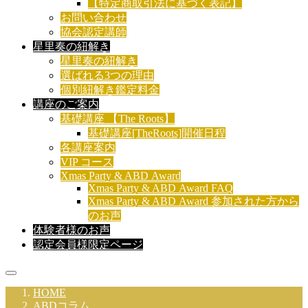
【特定商取引法に基づく表記】
お問い合わせ
協会認定講師
星里奏の紐解き
星里奏の紐解き
選ばれる3つの理由
個別紐解き鑑定料金
講座のご案内
基礎講座 【The Roots】
基礎講座[TheRoots]開催日程
各講座案内
VIP コース
Xmas Party & ABD Award
Xmas Party & ABD Award FAQ
Xmas Party & ABD Award 参加された方から
のお声
体験者様のお声
認定会員様限定ページ
HOME
ABDコラム