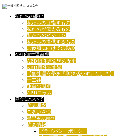
私たちの想い
私たちの目指すもの
私たちが伝えるもの
私たちのビジョン
私たちの提供するもの
ご参加に向けてのFAQ
ABD個性運命學
ABD個性運命學の歴史
ABD個性運命學
【個性運命學を「学び活かす」とは？】
十二神
運命の周期
ABDコラム
協会について
協会理念
ごあいさつ
星里奏/Celica
協会情報
プライバシーポリシー