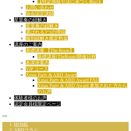
【特定商取引法に基づく表記】
お問い合わせ
協会認定講師
星里奏の紐解き
星里奏の紐解き
選ばれる3つの理由
個別紐解き鑑定料金
講座のご案内
基礎講座 【The Roots】
基礎講座[TheRoots]開催日程
各講座案内
VIP コース
Xmas Party & ABD Award
Xmas Party & ABD Award FAQ
Xmas Party & ABD Award 参加された方から
のお声
体験者様のお声
認定会員様限定ページ
HOME
ABDコラム