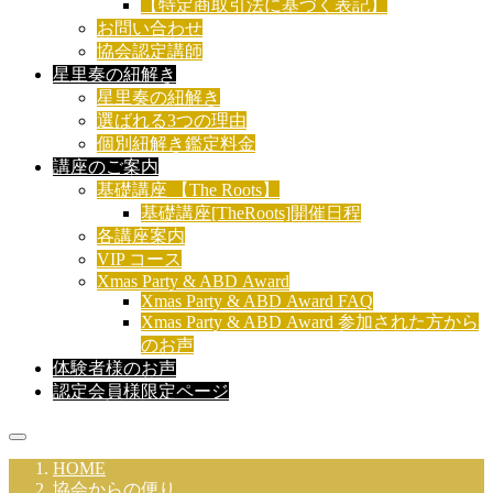
【特定商取引法に基づく表記】
お問い合わせ
協会認定講師
星里奏の紐解き
星里奏の紐解き
選ばれる3つの理由
個別紐解き鑑定料金
講座のご案内
基礎講座 【The Roots】
基礎講座[TheRoots]開催日程
各講座案内
VIP コース
Xmas Party & ABD Award
Xmas Party & ABD Award FAQ
Xmas Party & ABD Award 参加された方から
のお声
体験者様のお声
認定会員様限定ページ
HOME
協会からの便り