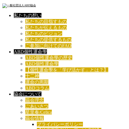
私たちの想い
私たちの目指すもの
私たちが伝えるもの
私たちのビジョン
私たちの提供するもの
ご参加に向けてのFAQ
ABD個性運命學
ABD個性運命學の歴史
ABD個性運命學
【個性運命學を「学び活かす」とは？】
十二神
運命の周期
ABDコラム
協会について
協会理念
ごあいさつ
星里奏/Celica
協会情報
プライバシーポリシー