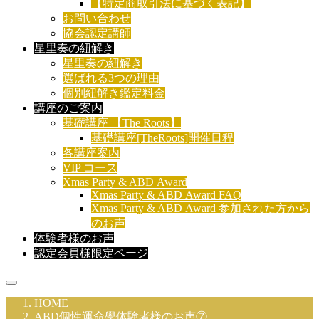
【特定商取引法に基づく表記】
お問い合わせ
協会認定講師
星里奏の紐解き
星里奏の紐解き
選ばれる3つの理由
個別紐解き鑑定料金
講座のご案内
基礎講座 【The Roots】
基礎講座[TheRoots]開催日程
各講座案内
VIP コース
Xmas Party & ABD Award
Xmas Party & ABD Award FAQ
Xmas Party & ABD Award 参加された方から
のお声
体験者様のお声
認定会員様限定ページ
HOME
ABD個性運命學体験者様のお声⑦