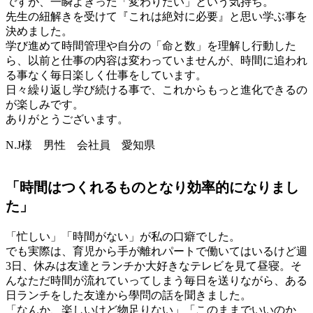
ですが、一瞬よぎった「変わりたい」という気持ち。
先生の紐解きを受けて『これは絶対に必要』と思い学ぶ事を
決めました。
学び進めて時間管理や自分の「命と数」を理解し行動した
ら、以前と仕事の内容は変わっていませんが、時間に追われ
る事なく毎日楽しく仕事をしています。
日々繰り返し学び続ける事で、これからもっと進化できるの
が楽しみです。
ありがとうございます。
N.J様 男性 会社員 愛知県
「時間はつくれるものとなり効率的になりまし
た」
「忙しい」「時間がない」が私の口癖でした。
でも実際は、育児から手が離れパートで働いてはいるけど週
3日、休みは友達とランチか大好きなテレビを見て昼寝。そ
んなただ時間が流れていってしまう毎日を送りながら、ある
日ランチをした友達から學問の話を聞きました。
「なんか、楽しいけど物足りない」「このままでいいのか