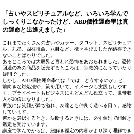
「占いやスピリチュアルなど、いろいろ学んで
しっくりこなかったけど、ABD個性運命學は真
の運命と出逢えました」
これまでたくさんの占いやカラー、タロット、スピリチュア
ル、九星、四柱推命、八卦など、様々学びましたが納得でき
ないことばかりでした。
あるところでは大殺界と言われ恐怖をあおられました。恐怖
回避の為の商品を販売するところは、宗教的になっていたり
疑問でした。
しかし、ABD個性運命學では「では、どうするのか」と、
前向きな対処法や、策を用いて、イメージも実践もしやす
く、プライベートもビジネスにもどんどん役立って、世帯収
入が20倍になりました。
家族には笑顔が満ち溢れ、友達とも仲良く遊べる日々。感謝
しています。
何かを選択するとき、決断するときには、必ず個別で紐解き
鑑定を受けています。
講座で学んでからは、紐解き鑑定の内容がより深く理解でき