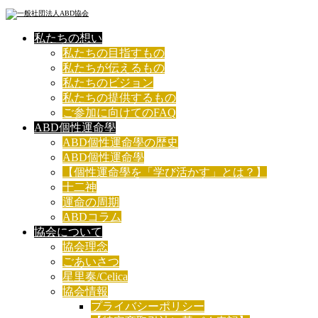
私たちの想い
私たちの目指すもの
私たちが伝えるもの
私たちのビジョン
私たちの提供するもの
ご参加に向けてのFAQ
ABD個性運命學
ABD個性運命學の歴史
ABD個性運命學
【個性運命學を「学び活かす」とは？】
十二神
運命の周期
ABDコラム
協会について
協会理念
ごあいさつ
星里奏/Celica
協会情報
プライバシーポリシー