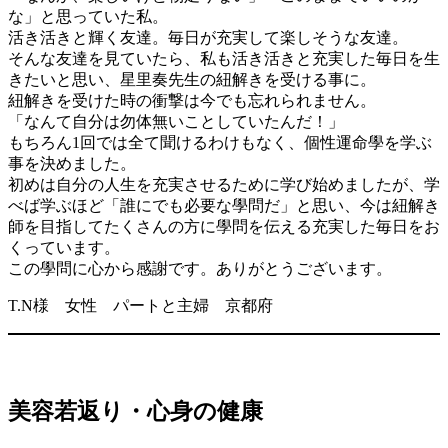
な」と思っていた私。
活き活きと輝く友達。毎日が充実して楽しそうな友達。
そんな友達を見ていたら、私も活き活きと充実した毎日を生
きたいと思い、星里奏先生の紐解きを受ける事に。
紐解きを受けた時の衝撃は今でも忘れられません。
「なんて自分は勿体無いことしていたんだ！」
もちろん1回では全て聞けるわけもなく、個性運命學を学ぶ
事を決めました。
初めは自分の人生を充実させるために学び始めましたが、学
べば学ぶほど「誰にでも必要な學問だ」と思い、今は紐解き
師を目指してたくさんの方に學問を伝える充実した毎日をお
くっています。
この學問に心から感謝です。ありがとうございます。
T.N様 女性 パートと主婦 京都府
美容若返り・心身の健康