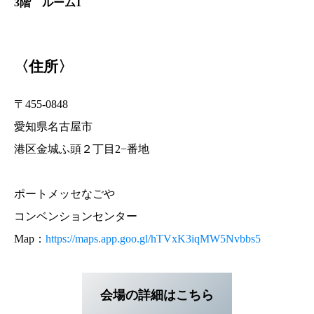
3階 ルーム1
〈住所〉
〒455-0848
愛知県名古屋市
港区金城ふ頭２丁目2−番地
ポートメッセなごや
コンベンションセンター
Map：
https://maps.app.goo.gl/hTVxK3iqMW5Nvbbs5
会場の詳細はこちら