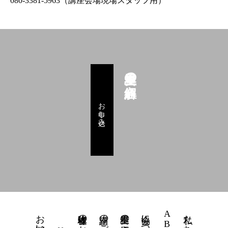
080-3381-5963（講座会場現場スタッフ用）
星里奏の紐解き
お申し込み
体験者様のお声
講座のご案内
星里奏の紐解き
ABD個性運命學