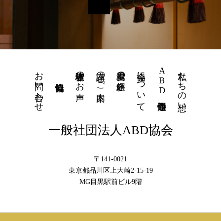
お問い合わせ
体験者様のお声
講座のご案内
星里奏の紐解き
協会について
ABD個性運命學
私たちの想い
一般社団法人ABD協会
〒141-0021
東京都品川区上大崎2-15-19
MG目黒駅前ビル9階