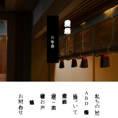
星里奏の紐解き
お申し込み
お問い合わせ
体験者様のお声
講座のご案内
星里奏の紐解き
協会について
ABD個性運命學
私たちの想い