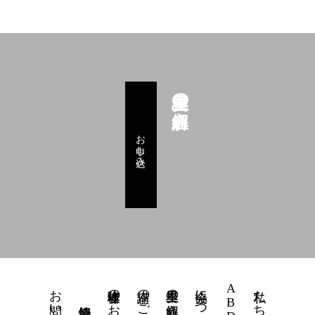
星里奏の紐解き
お申し込み
お問い合わせ
体験者様のお声
講座のご案内
星里奏の紐解き
協会について
ABD個性運命學
私たちの想い