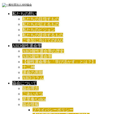
私たちの想い
私たちの目指すもの
私たちが伝えるもの
私たちのビジョン
私たちの提供するもの
ご参加に向けてのFAQ
ABD個性運命學
ABD個性運命學の歴史
ABD個性運命學
【個性運命學を「学び活かす」とは？】
十二神
運命の周期
ABDコラム
協会について
協会理念
ごあいさつ
星里奏/Celica
協会情報
プライバシーポリシー