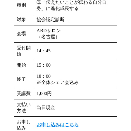
⑤「伝えたいことが伝わる自分自
種別
身」に進化成長する
対象
協会認定診断士
ABDサロン
会場
（名古屋）
受付開
14：45
始
開始
15：00
18：00
終了
※全体シェア会込み
受講費
1,000円
支払い
当日現金
方法
お申し
お申し込みはこちら
込み