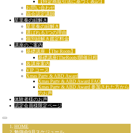
【特定商取引法に基づく表記】
お問い合わせ
協会認定講師
星里奏の紐解き
星里奏の紐解き
選ばれる3つの理由
個別紐解き鑑定料金
講座のご案内
基礎講座 【The Roots】
基礎講座[TheRoots]開催日程
各講座案内
VIP コース
Xmas Party & ABD Award
Xmas Party & ABD Award FAQ
Xmas Party & ABD Award 参加された方から
のお声
体験者様のお声
認定会員様限定ページ
HOME
勉強会9月スケジュール