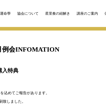
性運命學
協会について
星里奏の紐解き
講座のご案内
 月例会INFOMATION
籍購入特典
ちを込めてご報告があります。
刷致しました。