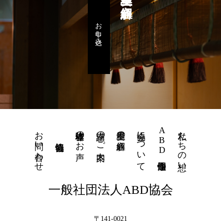
お申し込み
お問い合わせ
体験者様のお声
講座のご案内
星里奏の紐解き
協会について
ABD個性運命學
私たちの想い
一般社団法人ABD協会
〒141-0021